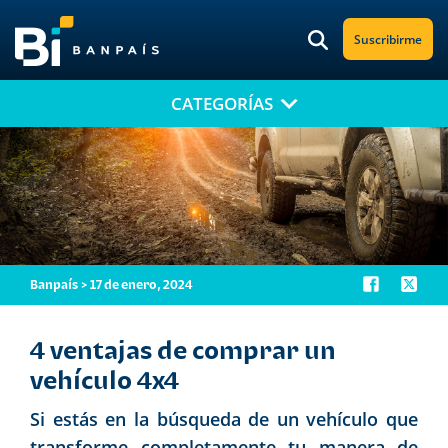
Suscribirme
CATEGORÍAS
¡No te pierdas nuestro nuevo contenido!
Suscríbete a nuestro blog y recibe mensualmente en tu correo
electrónico, las noticias más relevantes.
Banpaís > 17 de enero, 2024
4 ventajas de comprar un
vehículo 4x4
Si estás en la búsqueda de un vehículo que
transforme completamente tu manera de