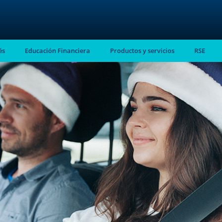
és
Educación Financiera
Productos y servicios
RSE
stro
almente en tu
ntes.