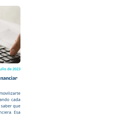
julio de 2023
inanciar
movilizarte
tando cada
e saber que
nciera. Esa