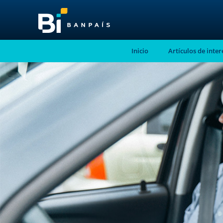
Inicio
Artículos de inter
¡No te pierdas nue
nuevo contenido!
Suscríbete a nuestro blog y recibe mensu
correo electrónico, las noticias más releva