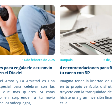
14 de febrero de 2025
Banpaís.
6 de 
s para regalarle a tu novio
4 recomendaciones para f
 el Día del...
tu carro con BP...
del Amor y La Amistad es una
Imagina tener la libertad de 
special para celebrar con las
en tu propio vehículo, disfru
s que más quieres. Si estás
trayecto con la tranquilidad d
o en sorprender a tu novio
hiciste una gran inversión fina
de los videojuegos,...
es la...