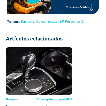
Temas:
Banpaís
,
Carro nuevo
,
BP PersonasN
Artículos relacionados
Banpaís.
30 de septiembre de 2022