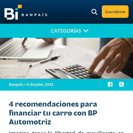
Suscribirme
CATEGORÍAS
¡No te pierdas nuestro nuevo contenido!
Suscríbete a nuestro blog y recibe mensualmente en tu correo
electrónico, las noticias más relevantes.
Banpaís > 6 de julio, 2023
4 recomendaciones para
financiar tu carro con BP
Automotriz