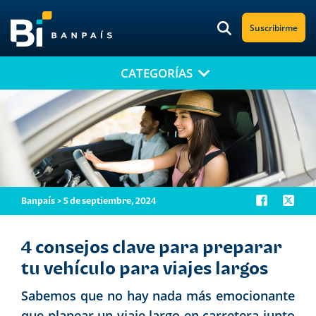
Suscribirme
CATEGORÍAS
¡No te pierdas nuestro nuevo contenido!
Suscríbete a nuestro blog y recibe mensualmente en tu correo
electrónico, las noticias más relevantes.
Banpaís > 5 de septiembre, 2024
4 consejos clave para preparar
tu vehículo para viajes largos
Sabemos que no hay nada más emocionante
que planear un viaje largo en carretera junto