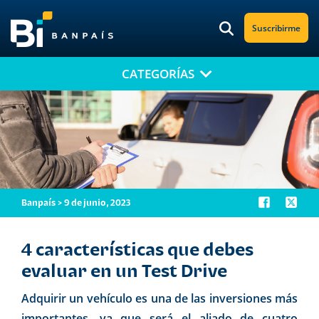
Suscribirme
CATEGORÍAS
¡No te pierdas nuestro nuevo contenido!
Suscríbete a nuestro blog y recibe mensualmente en tu correo
electrónico, las noticias más relevantes.
Banpaís > 9 de junio, 2023
4 características que debes
evaluar en un Test Drive
Adquirir un vehículo es una de las inversiones más
importantes, ya que será el aliado de cuatro