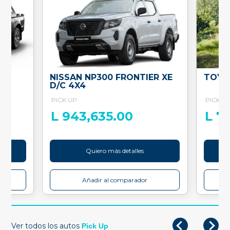
O
NISSAN NP300 FRONTIER XE
TOYO
D/C 4X4
PICK UP
PICK U
L 943,635.00
L 7
Quiero más detalles
Añadir al comparador
Ver todos los autos
Pick Up