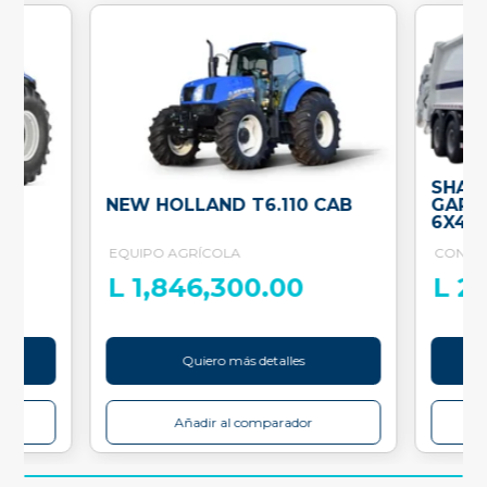
SHAC
NEW HOLLAND T6.110 CAB
GARB
6X4
EQUIPO AGRÍCOLA
CONST
L 1,846,300.00
L 2
Quiero más detalles
Añadir al comparador