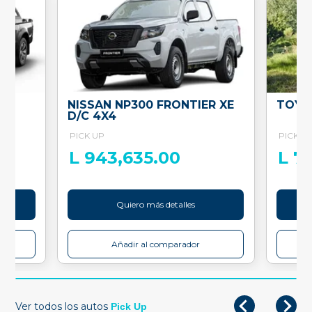
O
NISSAN NP300 FRONTIER XE
TOYO
D/C 4X4
PICK UP
PICK U
L 943,635.00
L 7
Quiero más detalles
Añadir al comparador
Ver todos los autos
Pick Up