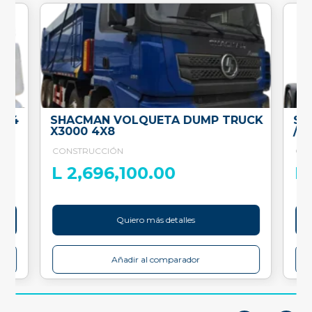
6X4
SHACMAN VOLQUETA DUMP TRUCK
SH
X3000 4X8
/ 4
CONSTRUCCIÓN
CO
L 2,696,100.00
L
Quiero más detalles
Añadir al comparador