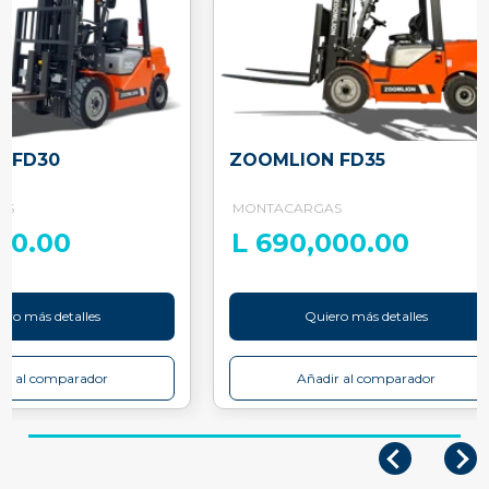
 FD30
ZOOMLION FD35
AS
MONTACARGAS
250.00
L 690,000.00
ero más detalles
Quiero más detalles
ir al comparador
Añadir al comparador