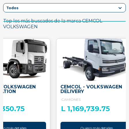
Top los más buscados de la marca CEMCOL -
VOLKSWAGEN
- VOLKSWAGEN
CEMCOL - VOLKSWAGEN
ATION
DELIVERY
CAMIONES
,350.75
L 1,169,739.75
ero más detalles
Quiero más detalles