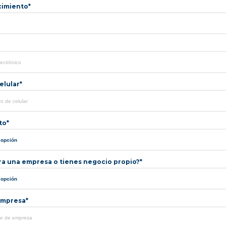
cimiento*
lular*
to*
ra una empresa o tienes negocio propio?*
mpresa*