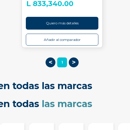
L 833,340.00
Quiero más detalles
Añadir al comparador
<
>
1
en todas las marcas
cen todas
las marcas