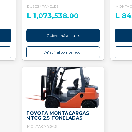
BUSES / PÁNELES
MONTAC
L 1,073,538.00
L 84
Quiero más detalles
Añadir al comparador
TOYOTA MONTACARGAS
MTCG 2.5 TONELADAS
MONTACARGAS