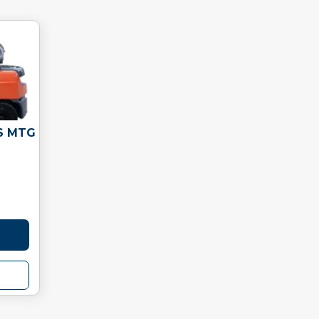
S MTG