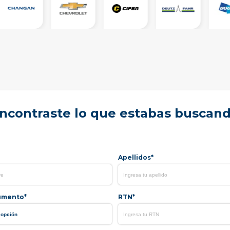
ncontraste lo que estabas buscan
Apellidos*
umento*
RTN*