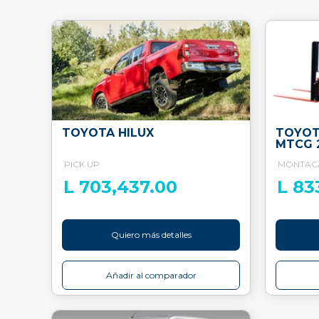
TOYOTA HILUX
TOYOT
MTCG 
PICK UP
MONTAC
L 703,437.00
L 83
Quiero más detalles
Añadir al comparador