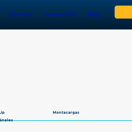
Eventos
Comparador
Blog
 Up
Montacargas
Páneles