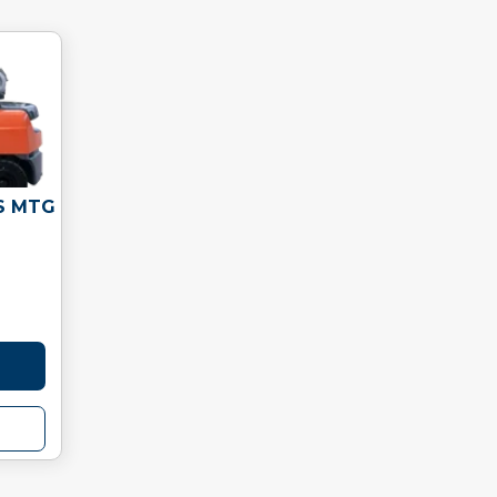
S MTG