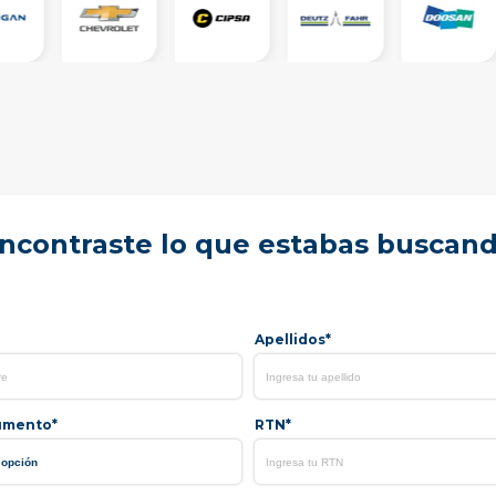
ncontraste lo que estabas buscan
Apellidos*
umento*
RTN*