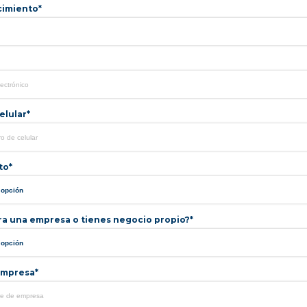
cimiento*
lular*
to*
ra una empresa o tienes negocio propio?*
mpresa*