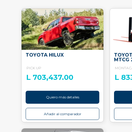
TOYOTA HILUX
TOYOT
MTCG 
PICK UP
MONTAC
L 703,437.00
L 83
Quiero más detalles
Añadir al comparador