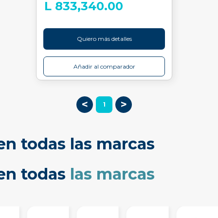
L 833,340.00
Quiero más detalles
Añadir al comparador
<
>
1
en todas las marcas
cen todas
las marcas