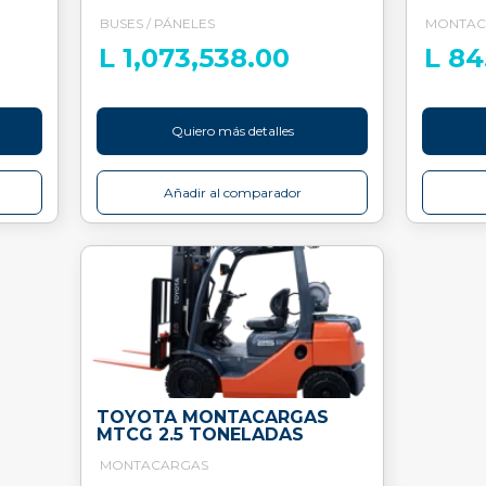
BUSES / PÁNELES
MONTAC
L 1,073,538.00
L 84
Quiero más detalles
Añadir al comparador
TOYOTA MONTACARGAS
MTCG 2.5 TONELADAS
MONTACARGAS