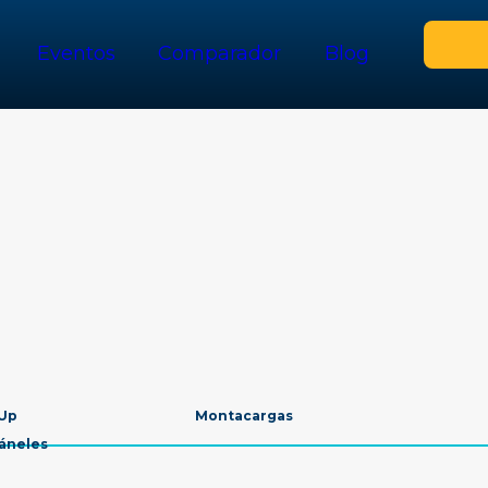
Eventos
Comparador
Blog
 Up
Montacargas
Páneles