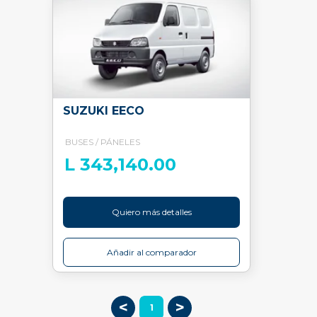
SUZUKI EECO
BUSES / PÁNELES
L 343,140.00
Quiero más detalles
Añadir al comparador
<
>
1