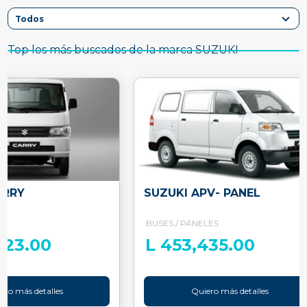
Top los más buscados de la marca SUZUKI
ARRY
SUZUKI APV- PANEL
BUSES / PÁNELES
023.00
L 453,435.00
ero más detalles
Quiero más detalles