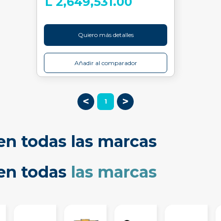
L 2,649,531.00
Quiero más detalles
Añadir al comparador
<
>
1
en todas las marcas
cen todas
las marcas