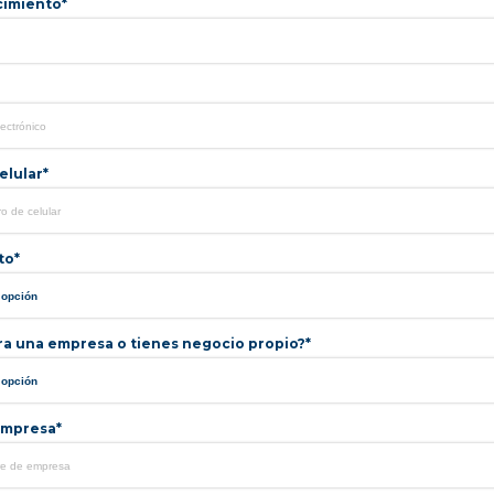
cimiento*
lular*
to*
ra una empresa o tienes negocio propio?*
mpresa*