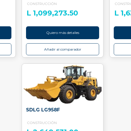
CONSTRUCCIÓN
CONSTR
L 1,099,273.50
L 1,
Quiero más detalles
Añadir al comparador
SDLG LG958F
CONSTRUCCIÓN