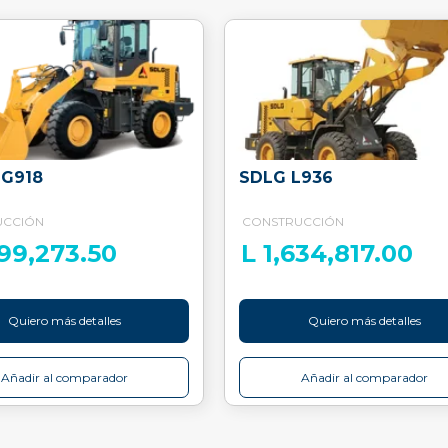
LG918
SDLG L936
UCCIÓN
CONSTRUCCIÓN
099,273.50
L 1,634,817.00
Quiero más detalles
Quiero más detalles
Añadir al comparador
Añadir al comparador