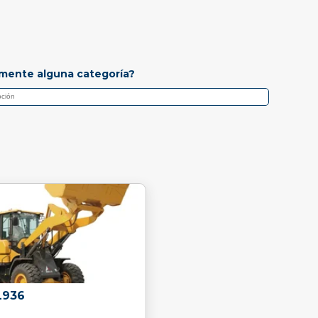
mente alguna categoría?
L936