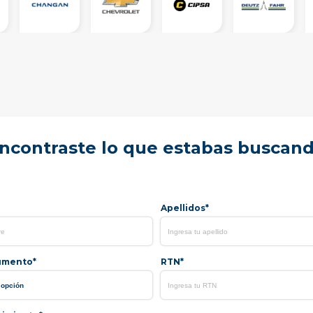
ncontraste lo que estabas buscan
Apellidos*
umento*
RTN*