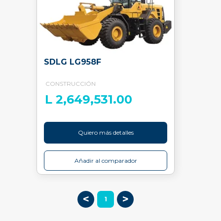
SDLG LG958F
CONSTRUCCIÓN
L 2,649,531.00
Quiero más detalles
Añadir al comparador
<
>
1