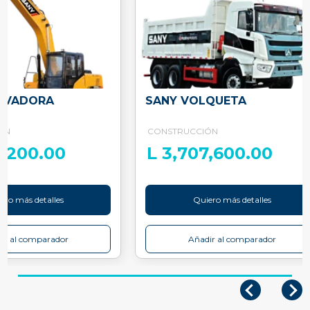
AVADORA
SANY VOLQUETA
ÓN
CONSTRUCCIÓN
3,200.00
L 3,707,600.00
ero más detalles
Quiero más detalles
ir al comparador
Añadir al comparador