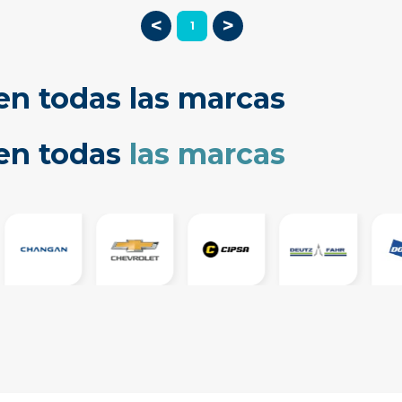
<
>
1
en todas las marcas
cen todas
las marcas