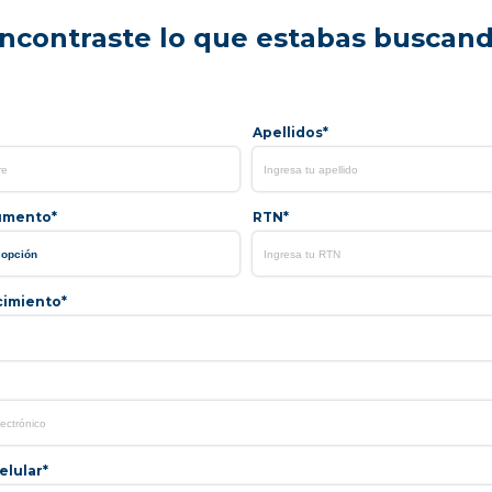
ncontraste lo que estabas buscan
Apellidos*
umento*
RTN*
cimiento*
lular*