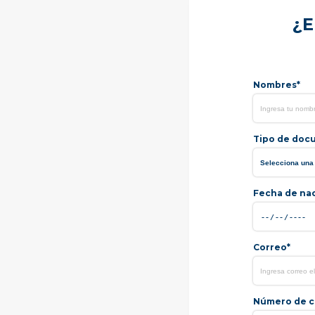
¿E
Nombres*
Tipo de doc
Fecha de na
Correo*
Número de ce