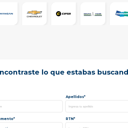
ncontraste lo que estabas buscan
Apellidos*
umento*
RTN*