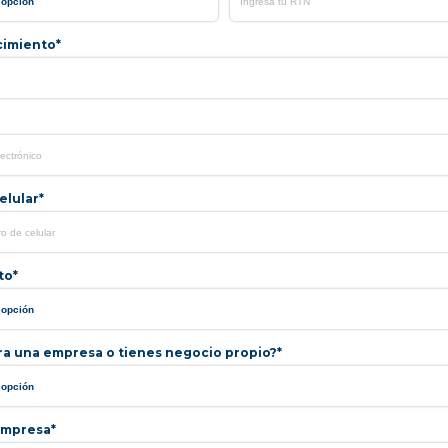
cimiento*
lular*
to*
ra una empresa o tienes negocio propio?*
mpresa*