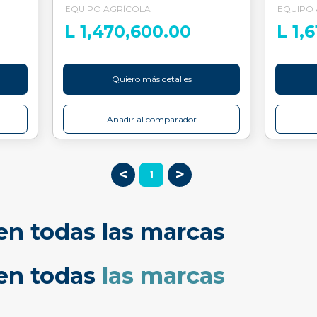
EQUIPO AGRÍCOLA
EQUIPO
L 1,470,600.00
L 1,
Quiero más detalles
Añadir al comparador
<
>
1
en todas las marcas
cen todas
las marcas