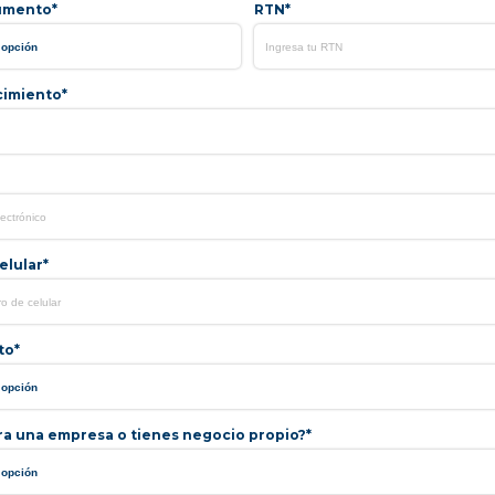
umento*
RTN*
cimiento*
lular*
to*
ra una empresa o tienes negocio propio?*