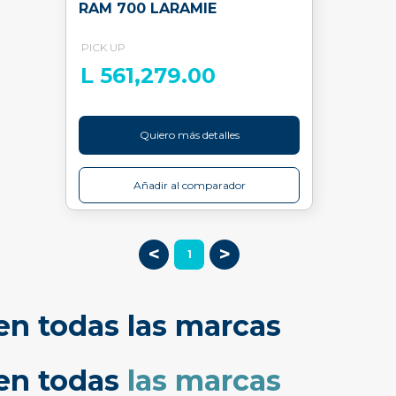
RAM 700 LARAMIE
PICK UP
L 561,279.00
Quiero más detalles
Añadir al comparador
<
>
1
en todas las marcas
cen todas
las marcas