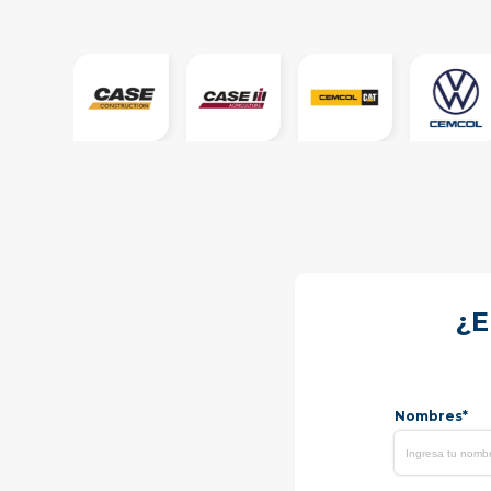
¿E
Nombres*