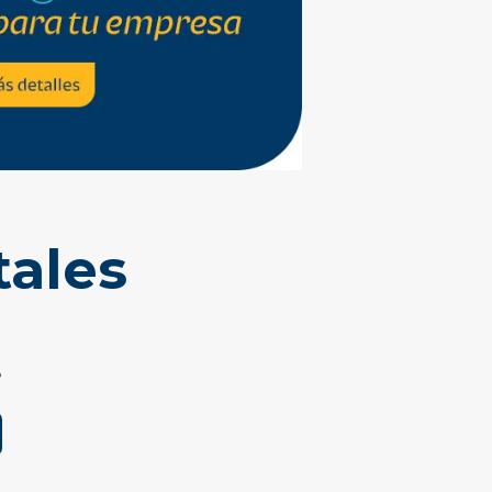
tales
e