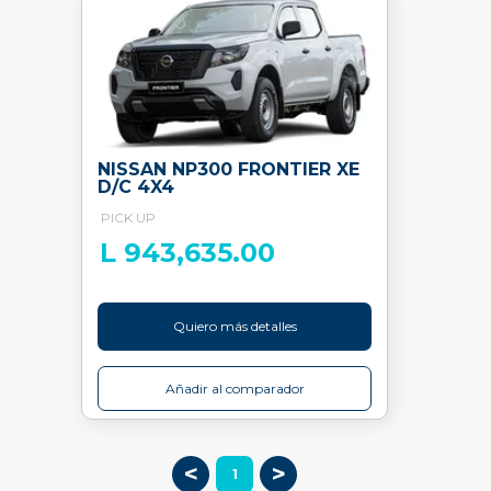
NISSAN NP300 FRONTIER XE
D/C 4X4
PICK UP
L 943,635.00
Quiero más detalles
Añadir al comparador
<
>
1