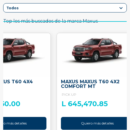
Top los más buscados de la marca Maxus
XUS T60 4X4
MAXUS MAXUS T60 4X2
T
COMFORT MT
PICK UP
850.00
L 645,470.85
ero más detalles
Quiero más detalles