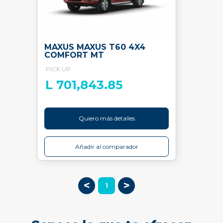
MAXUS MAXUS T60 4X4
COMFORT MT
PICK UP
L 701,843.85
Quiero más detalles
Añadir al comparador
<
>
1