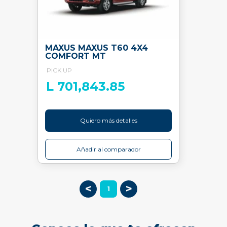
MAXUS MAXUS T60 4X4
COMFORT MT
PICK UP
L 701,843.85
Quiero más detalles
Añadir al comparador
<
>
1