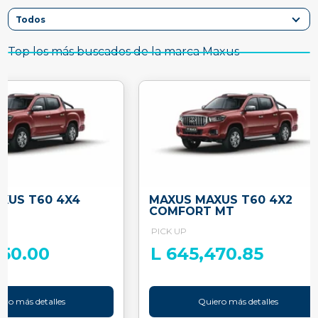
Top los más buscados de la marca Maxus
XUS T60 4X4
MAXUS MAXUS T60 4X2
T
COMFORT MT
PICK UP
850.00
L 645,470.85
ero más detalles
Quiero más detalles