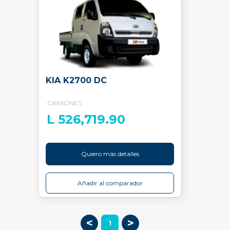
KIA K2700 DC
CAMIONES
L 526,719.90
Quiero más detalles
Añadir al comparador
<
>
1