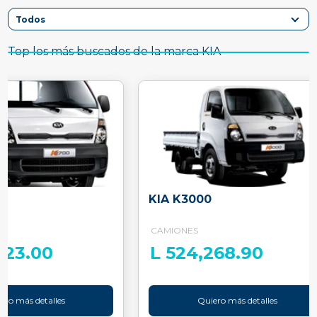
Top los más buscados de la marca KIA
KIA K3000
CAMIONES
023.00
L 524,268.90
ero más detalles
Quiero más detalles