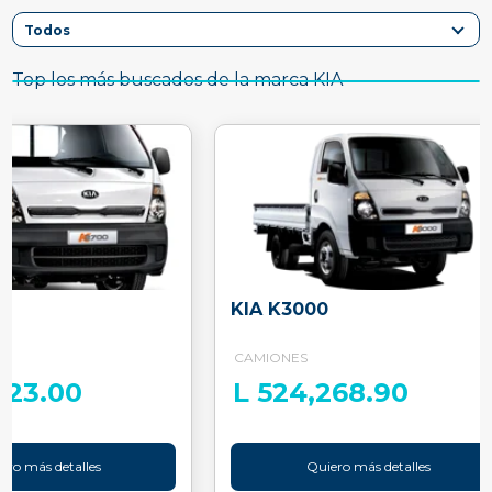
Top los más buscados de la marca KIA
KIA K3000
CAMIONES
023.00
L 524,268.90
ero más detalles
Quiero más detalles