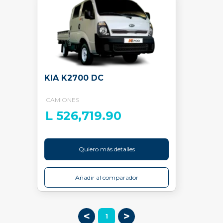
KIA K2700 DC
CAMIONES
L 526,719.90
Quiero más detalles
Añadir al comparador
<
>
1