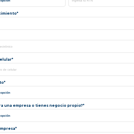
cimiento*
lular*
to*
ra una empresa o tienes negocio propio?*
mpresa*