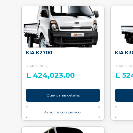
KIA K2700
KIA K3
CAMIONES
CAMION
L 424,023.00
L 52
Quiero más detalles
Añadir al comparador