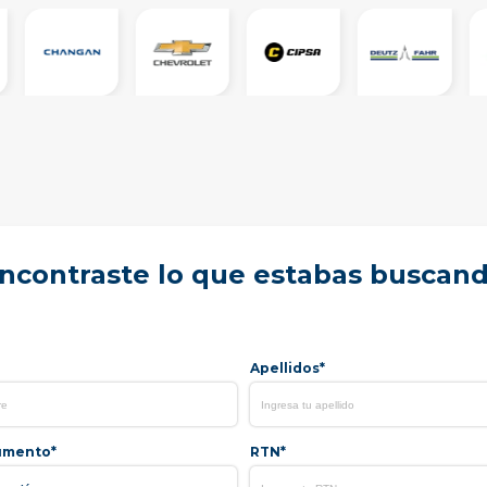
ncontraste lo que estabas buscan
Apellidos*
umento*
RTN*