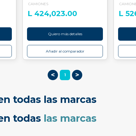
CAMIONES
CAMION
L 424,023.00
L 52
Quiero más detalles
Añadir al comparador
<
>
1
en todas las marcas
cen todas
las marcas