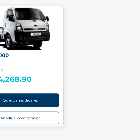
000
ES
4,268.90
Quiero más detalles
Añadir al comparador