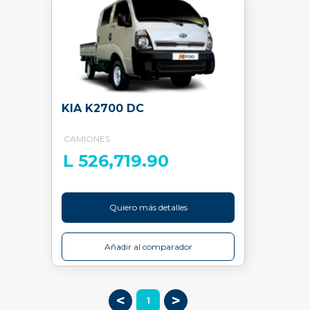
KIA K2700 DC
CAMIONES
L 526,719.90
Quiero más detalles
Añadir al comparador
<
>
1