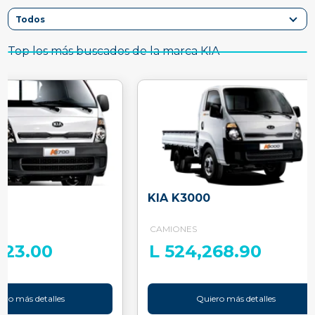
Top los más buscados de la marca KIA
KIA K3000
CAMIONES
023.00
L 524,268.90
ero más detalles
Quiero más detalles