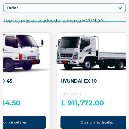
Top los más buscados de la marca HYUNDAI
HD 45
HYUNDAI EX 10
CAMIONES
034.50
L 911,772.00
ero más detalles
Quiero más detalles