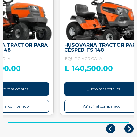
A TRACTOR PARA
HUSQVARNA TRACTOR PAR
S148
CÉSPED TS 148
ÍCOLA
EQUIPO AGRÍCOLA
500.00
L 140,500.00
ero más detalles
Quiero más detalles
ir al comparador
Añadir al comparador