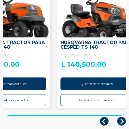
A TRACTOR PARA
HUSQVARNA TRACTOR PAR
S148
CÉSPED TS 148
ÍCOLA
EQUIPO AGRÍCOLA
500.00
L 140,500.00
ero más detalles
Quiero más detalles
ir al comparador
Añadir al comparador