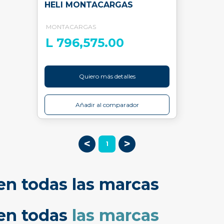
HELI MONTACARGAS
MONTACARGAS
L 796,575.00
Quiero más detalles
Añadir al comparador
<
>
1
en todas las marcas
cen todas
las marcas