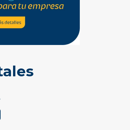
tales
e