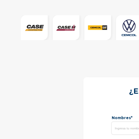
¿E
Nombres*