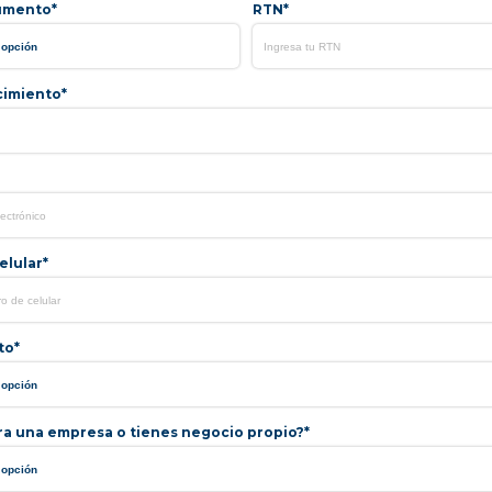
umento*
RTN*
cimiento*
lular*
to*
ra una empresa o tienes negocio propio?*