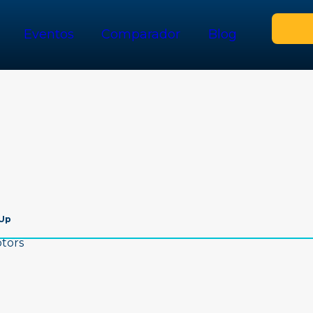
Eventos
Comparador
Blog
 Up
otors