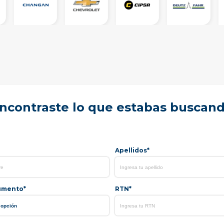
ncontraste lo que estabas buscan
Apellidos*
umento*
RTN*