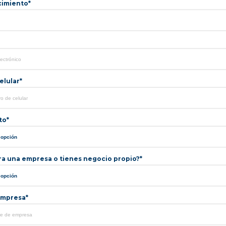
cimiento*
lular*
to*
ra una empresa o tienes negocio propio?*
mpresa*