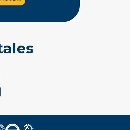
tales
e