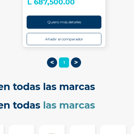
L 687,500.00
Quiero más detalles
Añadir al comparador
<
>
1
en todas las marcas
cen todas
las marcas