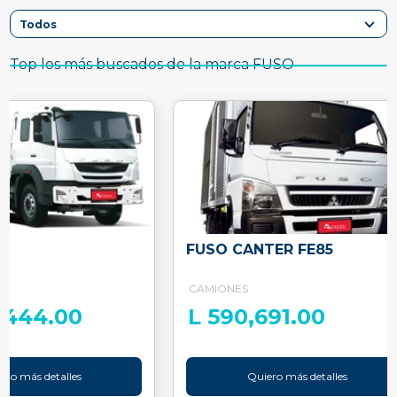
Top los más buscados de la marca FUSO
FUSO CANTER FE85
CAMIONES
8,444.00
L 590,691.00
ero más detalles
Quiero más detalles