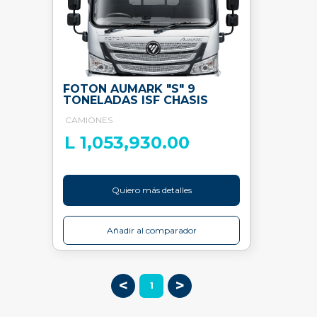
FOTON AUMARK "S" 9
TONELADAS ISF CHASIS
CAMIONES
L 1,053,930.00
Quiero más detalles
Añadir al comparador
<
>
1