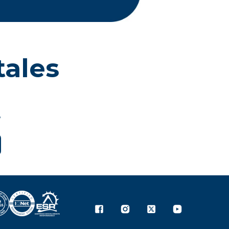
tales
e