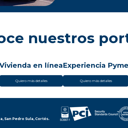
ce nuestros por
Vivienda en línea
Experiencia Pym
Quiero más detalles
Quiero más detalles
a, San Pedro Sula, Cortés.