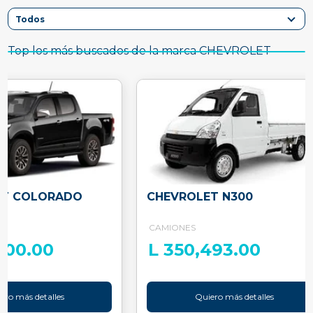
Top los más buscados de la marca CHEVROLET
ET COLORADO
CHEVROLET N300
CAMIONES
400.00
L 350,493.00
ero más detalles
Quiero más detalles