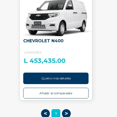
CHEVROLET N400
CAMIONES
L 453,435.00
Quiero más detalles
Añadir al comparador
<
>
1