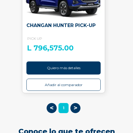
CHANGAN HUNTER PICK-UP
PICK UP
L 796,575.00
Quiero más detalles
Añadir al comparador
<
>
1
Conoce lo que te ofrecen