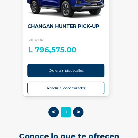
CHANGAN HUNTER PICK-UP
PICK UP
L 796,575.00
Quiero más detalles
Añadir al comparador
<
>
1
Conoce lo que te ofrecen