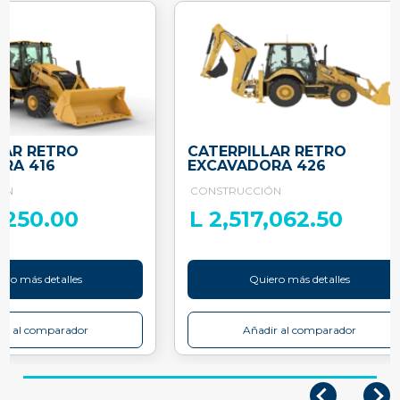
LAR RETRO
CATERPILLAR RETRO
RA 416
EXCAVADORA 426
ÓN
CONSTRUCCIÓN
1,250.00
L 2,517,062.50
ero más detalles
Quiero más detalles
ir al comparador
Añadir al comparador