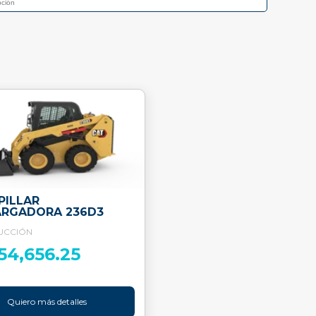
PILLAR
ARGADORA 236D3
UCCIÓN
554,656.25
Quiero más detalles