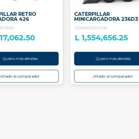
PILLAR RETRO
CATERPILLAR
ADORA 426
MINICARGADORA 236D3
UCCIÓN
CONSTRUCCIÓN
517,062.50
L 1,554,656.25
Quiero más detalles
Quiero más detalles
Añadir al comparador
Añadir al comparador