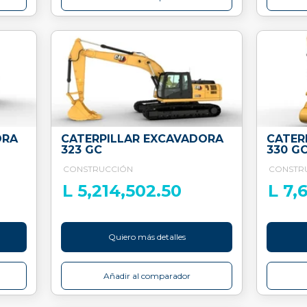
ORA
CATERPILLAR EXCAVADORA
CATER
323 GC
330 G
CONSTRUCCIÓN
CONSTR
L 5,214,502.50
L 7,
Quiero más detalles
Añadir al comparador