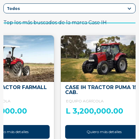
Top los más buscados de la marca Case IH
TRACTOR FARMALL
CASE IH TRACTOR PUMA 15
CAB.
ÍCOLA
EQUIPO AGRÍCOLA
,000.00
L 3,200,000.00
ero más detalles
Quiero más detalles