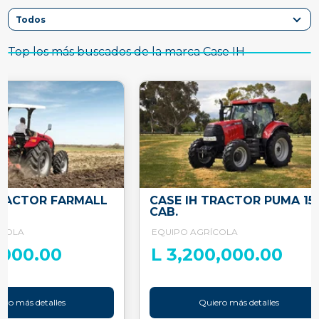
Top los más buscados de la marca Case IH
TRACTOR FARMALL
CASE IH TRACTOR PUMA 15
CAB.
ÍCOLA
EQUIPO AGRÍCOLA
,000.00
L 3,200,000.00
ero más detalles
Quiero más detalles