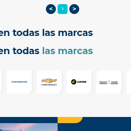
<
>
1
en todas las marcas
cen todas
las marcas