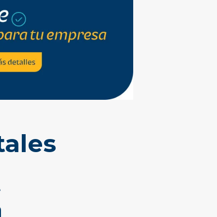
tales
e