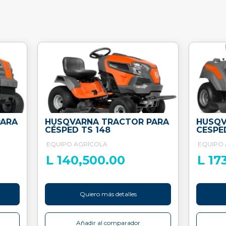
PARA
HUSQVARNA TRACTOR PARA
HUSQV
CÉSPED TS 148
CESPE
EQUIPO AGRÍCOLA
EQUIPO
L 140,500.00
L 17
Quiero más detalles
Añadir al comparador