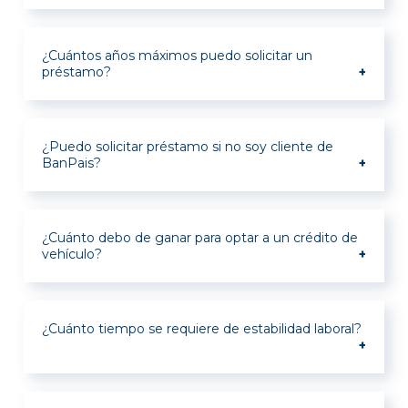
solicitudes de crédito en línea.
Debes contar con un mínimo del 20%
de enganche, sobre el valor del
¿Cuántos años máximos puedo solicitar un
vehículo con IVA elegido.
préstamo?
Los plazos disponibles para tu crédito
son 12, 24, 36, 48,60 y 72 meses
¿Puedo solicitar préstamo si no soy cliente de
BanPais?
Claro puedes aplicar y solicitar tu
préstamo.
¿Cuánto debo de ganar para optar a un crédito de
vehículo?
No hay un monto mínimo de ingreso,
debes tomar en cuenta que el pago de
¿Cuánto tiempo se requiere de estabilidad laboral?
todas tus obligaciones no deberá de
exceder el 30% de tus ingresos
mensuales.
Debes tener 1 año de continuidad