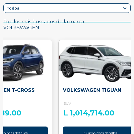
Top los más buscados de la marca
VOLKSWAGEN
GEN T-CROSS
VOLKSWAGEN TIGUAN
SUV
789.00
L 1,014,714.00
ero más detalles
Quiero más detalles