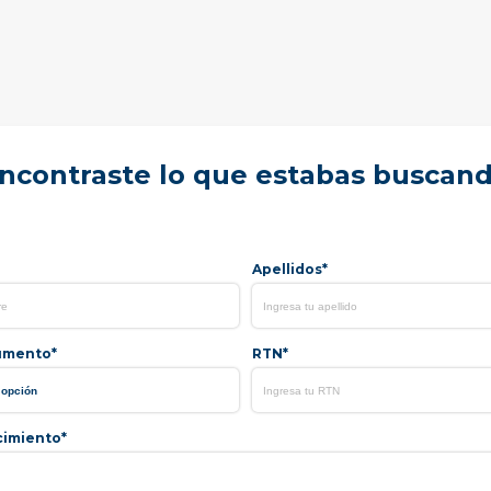
ncontraste lo que estabas buscan
Apellidos*
umento*
RTN*
cimiento*