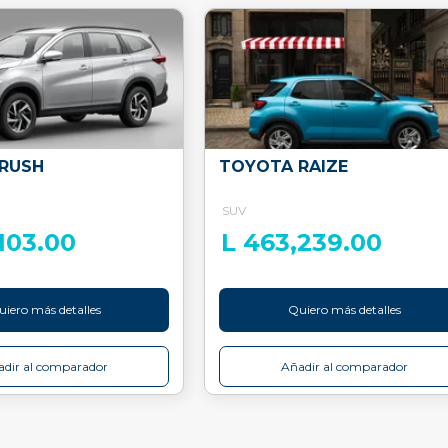
RUSH
TOYOTA RAIZE
SUV
103.00
L 463,239.00
iero más detalles
Quiero más detalles
dir al comparador
Añadir al comparador