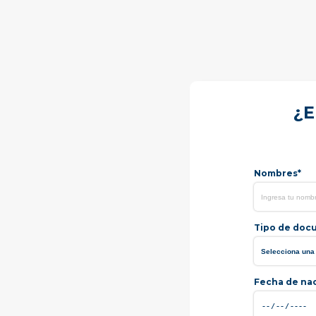
¿E
Nombres*
Tipo de doc
Fecha de na