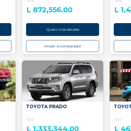
SUV
SUV
L 872,556.00
L 1,
Quiero más detalles
Añadir al comparador
TOYOTA PRADO
TOYOT
SUV
SUV
L 1,333,344.00
L 46