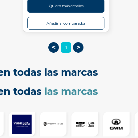
Quiero más detalles
Añadir al comparador
<
>
1
en todas las marcas
cen todas
las marcas