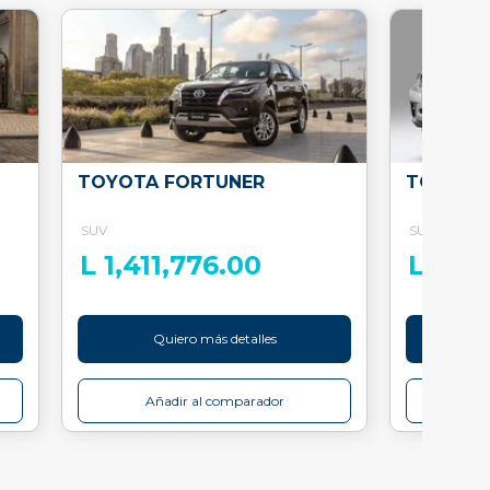
TOYOTA FORTUNER
TOYOTA
SUV
SUV
L 1,411,776.00
L 1,3
Quiero más detalles
Q
Añadir al comparador
Añ