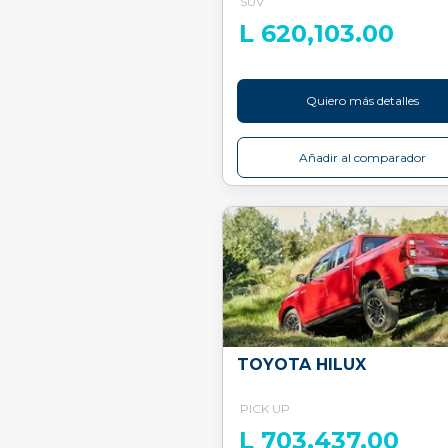
SUV
L 620,103.00
Quiero más detalles
Añadir al comparador
TOYOTA HILUX
PICK UP
L 703,437.00