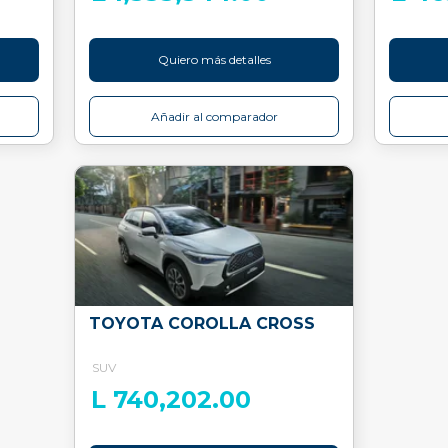
Quiero más detalles
Añadir al comparador
TOYOTA COROLLA CROSS
SUV
L 740,202.00