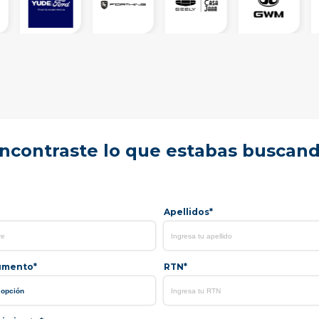
ncontraste lo que estabas buscan
Apellidos*
umento*
RTN*