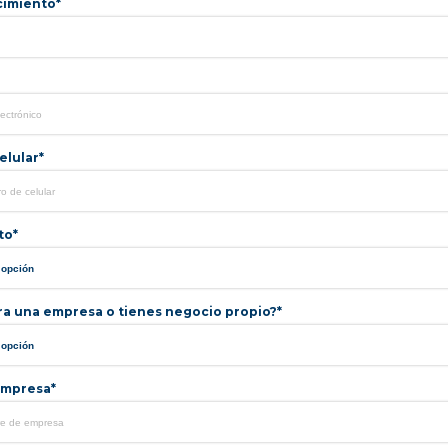
cimiento*
lular*
to*
ra una empresa o tienes negocio propio?*
mpresa*