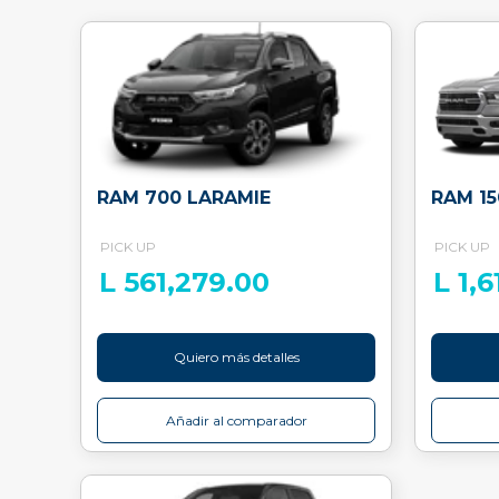
RAM 700 LARAMIE
RAM 1
PICK UP
PICK UP
L 561,279.00
L 1,
Quiero más detalles
Añadir al comparador