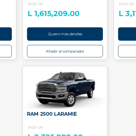
PICK UP
PICK UP
L 1,615,209.00
L 3,
Quiero más detalles
Añadir al comparador
RAM 2500 LARAMIE
PICK UP