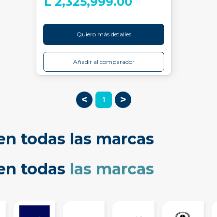
L 2,325,999.00
Quiero más detalles
Añadir al comparador
<
>
1
en todas las marcas
cen todas
las marcas