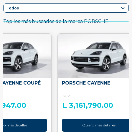
Top los más buscados de la marca PORSCHE
CAYENNE COUPÉ
PORSCHE CAYENNE
SUV
8,947.00
L 3,161,790.00
ero más detalles
Quiero más detalles