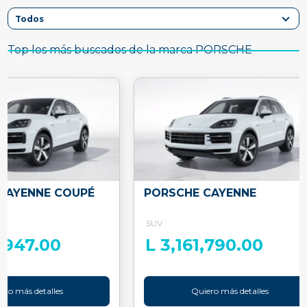
Top los más buscados de la marca PORSCHE
CAYENNE COUPÉ
PORSCHE CAYENNE
SUV
8,947.00
L 3,161,790.00
ero más detalles
Quiero más detalles