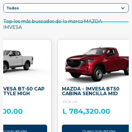
Top los más buscados de la marca MAZDA -
IMVESA
IMVESA BT-50 CAP
MAZDA - IMVESA BT50
ESTYLE HIGH
CABINA SENCILLA MID
PICK UP
400.00
L 784,320.00
ero más detalles
Quiero más detalles