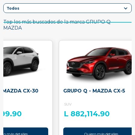
Top los más buscados de la marca GRUPO Q -
MAZDA
- MAZDA CX-30
GRUPO Q - MAZDA CX-5
SUV
799.90
L 882,114.90
ero más detalles
Quiero más detalles