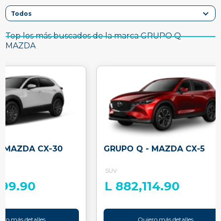
Top los más buscados de la marca GRUPO Q -
MAZDA
- MAZDA CX-30
GRUPO Q - MAZDA CX-5
SUV
799.90
L 882,114.90
ero más detalles
Quiero más detalles